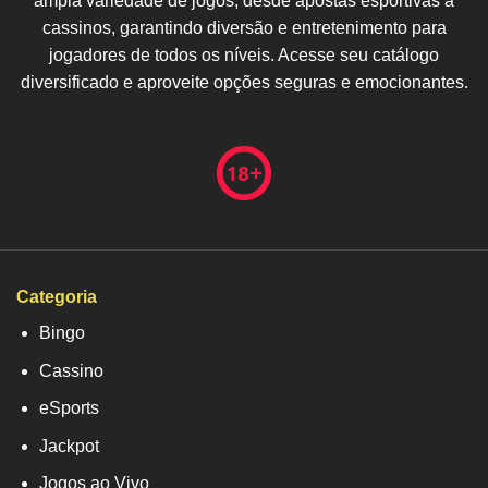
ampla variedade de jogos, desde apostas esportivas a
cassinos, garantindo diversão e entretenimento para
jogadores de todos os níveis. Acesse seu catálogo
diversificado e aproveite opções seguras e emocionantes.
Categoria
Bingo
Cassino
eSports
Jackpot
Jogos ao Vivo