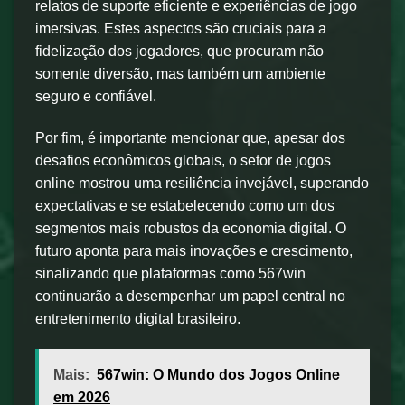
relatos de suporte eficiente e experiências de jogo
imersivas. Estes aspectos são cruciais para a
fidelização dos jogadores, que procuram não
somente diversão, mas também um ambiente
seguro e confiável.
Por fim, é importante mencionar que, apesar dos
desafios econômicos globais, o setor de jogos
online mostrou uma resiliência invejável, superando
expectativas e se estabelecendo como um dos
segmentos mais robustos da economia digital. O
futuro aponta para mais inovações e crescimento,
sinalizando que plataformas como 567win
continuarão a desempenhar um papel central no
entretenimento digital brasileiro.
Mais:
567win: O Mundo dos Jogos Online
em 2026