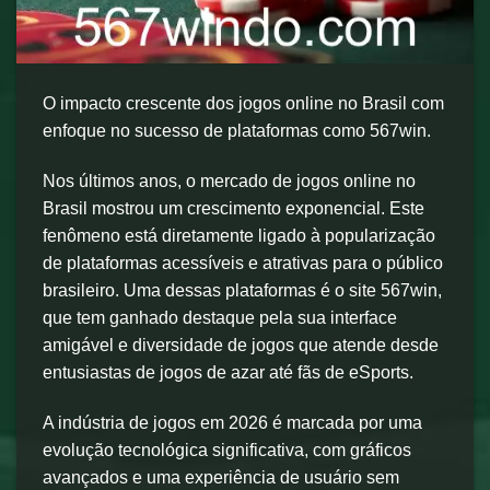
O impacto crescente dos jogos online no Brasil com
enfoque no sucesso de plataformas como 567win.
Nos últimos anos, o mercado de jogos online no
Brasil mostrou um crescimento exponencial. Este
fenômeno está diretamente ligado à popularização
de plataformas acessíveis e atrativas para o público
brasileiro. Uma dessas plataformas é o site 567win,
que tem ganhado destaque pela sua interface
amigável e diversidade de jogos que atende desde
entusiastas de jogos de azar até fãs de eSports.
A indústria de jogos em 2026 é marcada por uma
evolução tecnológica significativa, com gráficos
avançados e uma experiência de usuário sem