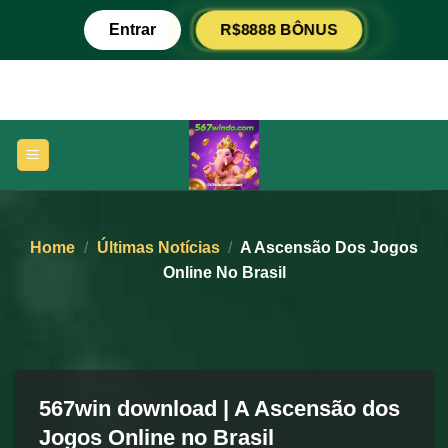
Skip
R$8888 BÔNUS
Entrar
to
content
Home
/
Últimas Notícias
/
A Ascensão Dos Jogos
Online No Brasil
567win download | A Ascensão dos
Jogos Online no Brasil