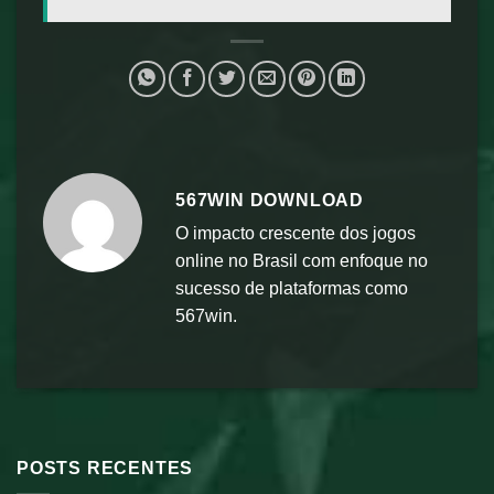
567WIN DOWNLOAD
O impacto crescente dos jogos
online no Brasil com enfoque no
sucesso de plataformas como
567win.
POSTS RECENTES