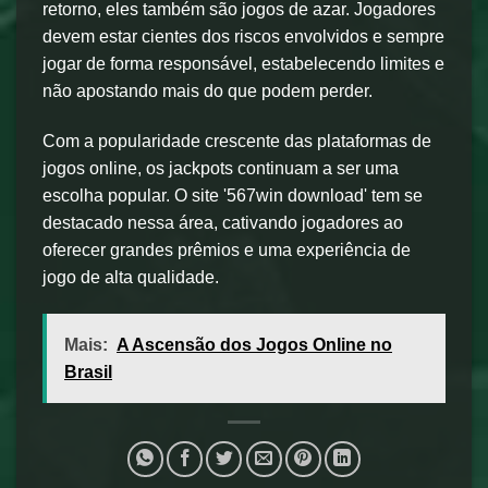
retorno, eles também são jogos de azar. Jogadores
devem estar cientes dos riscos envolvidos e sempre
jogar de forma responsável, estabelecendo limites e
não apostando mais do que podem perder.
Com a popularidade crescente das plataformas de
jogos online, os jackpots continuam a ser uma
escolha popular. O site '567win download' tem se
destacado nessa área, cativando jogadores ao
oferecer grandes prêmios e uma experiência de
jogo de alta qualidade.
Mais:
A Ascensão dos Jogos Online no
Brasil