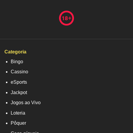
Categoria
Bingo
Cassino
eSports
Jackpot
Jogos ao Vivo
Loteria
Pôquer