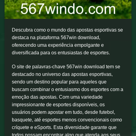
Descubra como o mundo das apostas esportivas se
destaca na plataforma 567win download,
oferecendo uma experiência empolgante e
diversificada para os entusiastas de esportes.
O site de palavras-chave 567win download tem se
destacado no universo das apostas esportivas,
sendo um destino popular para aqueles que
buscam combinar o entusiasmo dos esportes com a
emoção das apostas. Com uma variedade
impressionante de esportes disponíveis, os
usuários podem apostar em tudo, desde futebol,
basquete, até esportes menos convencionais como
críquete e eSports. Esta diversidade garante que
todos possam encontrar algo que atenda aos seus