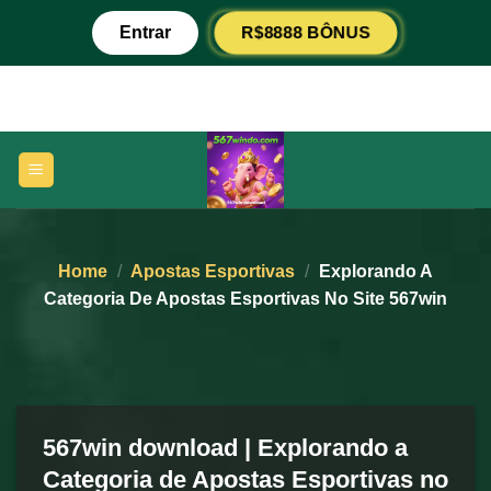
Skip
R$8888 BÔNUS
Entrar
to
content
Home
/
Apostas Esportivas
/
Explorando A
Categoria De Apostas Esportivas No Site 567win
567win download | Explorando a
Categoria de Apostas Esportivas no