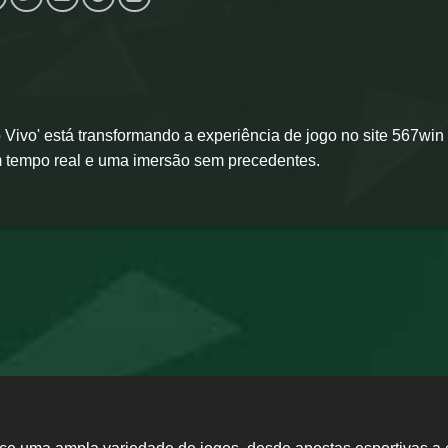
 Vivo' está transformando a experiência de jogo no site 567win
 tempo real e uma imersão sem precedentes.