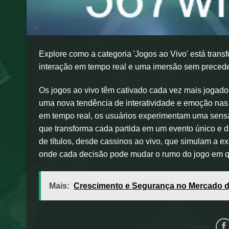
Explore como a categoria 'Jogos ao Vivo' está tran
interação em tempo real e uma imersão sem preced
Os jogos ao vivo têm cativado cada vez mais jogad
uma nova tendência de interatividade e emoção nas 
em tempo real, os usuários experimentam uma sensa
que transforma cada partida em um evento único e 
de títulos, desde cassinos ao vivo, que simulam a ex
onde cada decisão pode mudar o rumo do jogo em 
Mais:
Crescimento e Segurança no Mercado d