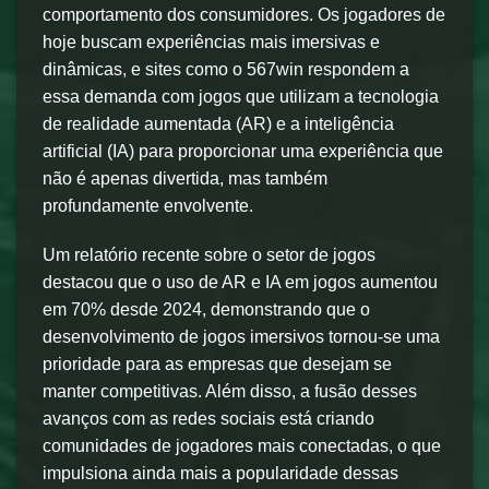
comportamento dos consumidores. Os jogadores de
hoje buscam experiências mais imersivas e
dinâmicas, e sites como o 567win respondem a
essa demanda com jogos que utilizam a tecnologia
de realidade aumentada (AR) e a inteligência
artificial (IA) para proporcionar uma experiência que
não é apenas divertida, mas também
profundamente envolvente.
Um relatório recente sobre o setor de jogos
destacou que o uso de AR e IA em jogos aumentou
em 70% desde 2024, demonstrando que o
desenvolvimento de jogos imersivos tornou-se uma
prioridade para as empresas que desejam se
manter competitivas. Além disso, a fusão desses
avanços com as redes sociais está criando
comunidades de jogadores mais conectadas, o que
impulsiona ainda mais a popularidade dessas