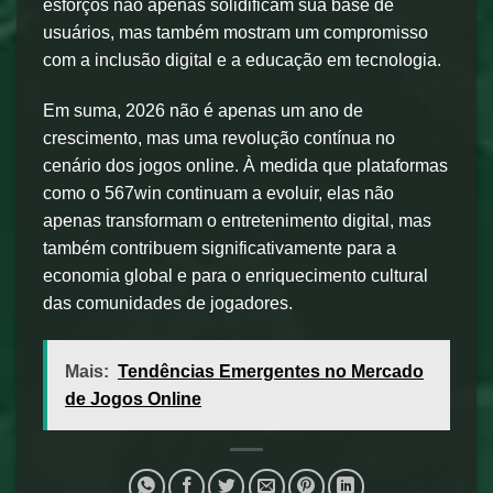
esforços não apenas solidificam sua base de
usuários, mas também mostram um compromisso
com a inclusão digital e a educação em tecnologia.
Em suma, 2026 não é apenas um ano de
crescimento, mas uma revolução contínua no
cenário dos jogos online. À medida que plataformas
como o 567win continuam a evoluir, elas não
apenas transformam o entretenimento digital, mas
também contribuem significativamente para a
economia global e para o enriquecimento cultural
das comunidades de jogadores.
Mais:
Tendências Emergentes no Mercado
de Jogos Online