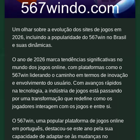
Um olhar sobre a evolução dos sites de jogos em
2026, incluindo a popularidade do 567win no Brasil
e suas dinâmicas.
O ano de 2026 marca tendências significativas no
mundo dos jogos online, com plataformas como o
567win liderando o caminho em termos de inovação
e envolvimento do usuário. Com avanços rápidos
na tecnologia, a indústria de jogos está passando
por uma transformação que redefine como os
jogadores interagem com os jogos e entre si.
O 567win, uma popular plataforma de jogos online
em português, destacou-se este ano pela sua
capacidade de adaptar-se às mudanças no