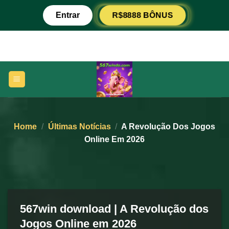
Skip
R$8888 BÔNUS
Entrar
to
content
Home
/
Últimas Notícias
/
A Revolução Dos Jogos
Online Em 2026
567win download | A Revolução dos
Jogos Online em 2026