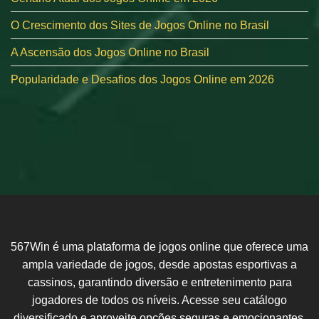
O Crescimento dos Sites de Jogos Online no Brasil
A Ascensão dos Jogos Online no Brasil
Popularidade e Desafios dos Jogos Online em 2026
567Win é uma plataforma de jogos online que oferece uma
ampla variedade de jogos, desde apostas esportivas a
cassinos, garantindo diversão e entretenimento para
jogadores de todos os níveis. Acesse seu catálogo
diversificado e aproveite opções seguras e emocionantes.