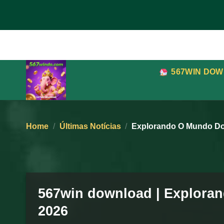
Skip
to
content
567WIN DO
Home
/
Últimas Notícias
/
Explorando O Mundo Do
567win download | Explora
2026