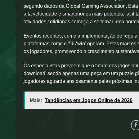
segundo dados da Global Gaming Association. Esta 
alta velocidade e smartphones mais potentes, facili
atividades cotidianas começa a se tornar uma norma
Eventos recentes, como a implementação de regulam
plataformas como o '567win' operam. Estes marcos s
os jogadores, promovendo o crescimento sustentável
Os especialistas preveem que o futuro dos jogos onl
download' sendo apenas uma peça em um puzzle glo
jogadores aguarda ansiosamente pelas próximas ino
Mais:
Tendências em Jogos Online de 2026