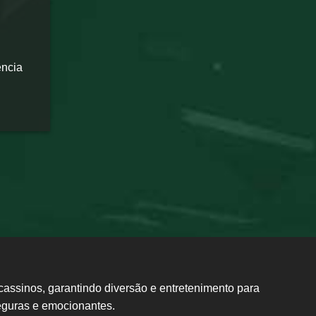
ência
assinos, garantindo diversão e entretenimento para
seguras e emocionantes.