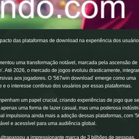
mpacto das plataformas de download na experiência dos usuári
rimentou uma transformação notável, marcada pela ascensão de
. Até 2026, o mercado de jogos evoluiu drasticamente, integr
mersivas aos jogadores. O '567win download' emerge como uma
e e o interesse contínuo dos usuários por essas plataformas.
penham um papel crucial, criando experiências de jogo que s
 apenas uma forma de lazer casual, mas uma poderosa indústri
bal impulsiona ainda mais a adoção dessas plataformas, com '5
ável e acessível para uma audiência global.
ultrapassou a impressionante marca de 3 bilhões de pessoas,