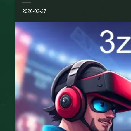
2026-02-27