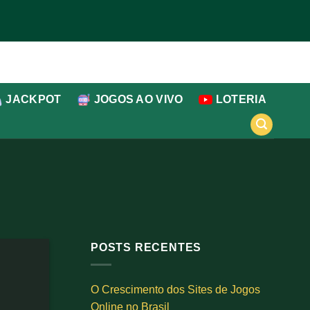
JACKPOT
JOGOS AO VIVO
LOTERIA
POSTS RECENTES
O Crescimento dos Sites de Jogos
Online no Brasil