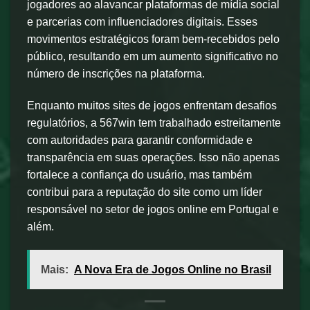
jogadores ao alavancar plataformas de mídia social
e parcerias com influenciadores digitais. Esses
movimentos estratégicos foram bem-recebidos pelo
público, resultando em um aumento significativo no
número de inscrições na plataforma.
Enquanto muitos sites de jogos enfrentam desafios
regulatórios, a 567win tem trabalhado estreitamente
com autoridades para garantir conformidade e
transparência em suas operações. Isso não apenas
fortalece a confiança do usuário, mas também
contribui para a reputação do site como um líder
responsável no setor de jogos online em Portugal e
além.
Mais:
A Nova Era de Jogos Online no Brasil