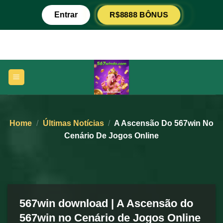
Skip
R$8888 BÔNUS
Entrar
to
content
Home
/
Últimas Notícias
/
A Ascensão Do 567win No
Cenário De Jogos Online
567win download | A Ascensão do
567win no Cenário de Jogos Online