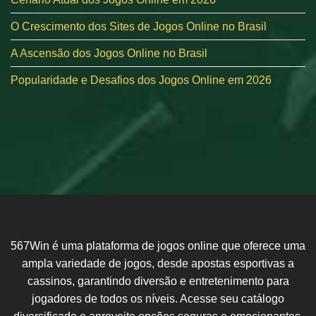
O Crescimento dos Sites de Jogos Online no Brasil
A Ascensão dos Jogos Online no Brasil
Popularidade e Desafios dos Jogos Online em 2026
567Win é uma plataforma de jogos online que oferece uma
ampla variedade de jogos, desde apostas esportivas a
cassinos, garantindo diversão e entretenimento para
jogadores de todos os níveis. Acesse seu catálogo