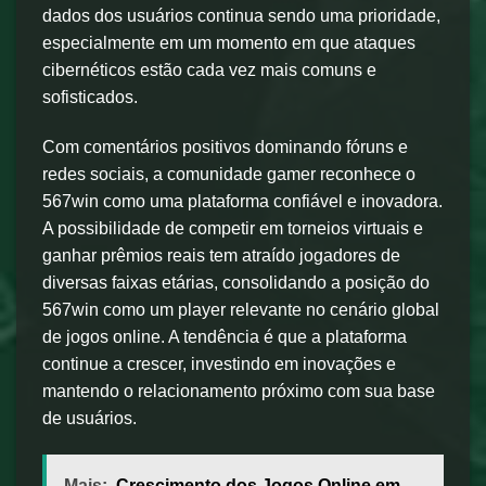
dados dos usuários continua sendo uma prioridade,
especialmente em um momento em que ataques
cibernéticos estão cada vez mais comuns e
sofisticados.
Com comentários positivos dominando fóruns e
redes sociais, a comunidade gamer reconhece o
567win como uma plataforma confiável e inovadora.
A possibilidade de competir em torneios virtuais e
ganhar prêmios reais tem atraído jogadores de
diversas faixas etárias, consolidando a posição do
567win como um player relevante no cenário global
de jogos online. A tendência é que a plataforma
continue a crescer, investindo em inovações e
mantendo o relacionamento próximo com sua base
de usuários.
Mais:
Crescimento dos Jogos Online em