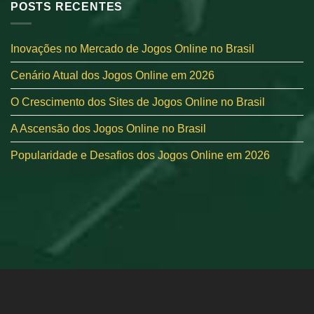
POSTS RECENTES
Inovações no Mercado de Jogos Online no Brasil
Cenário Atual dos Jogos Online em 2026
O Crescimento dos Sites de Jogos Online no Brasil
A Ascensão dos Jogos Online no Brasil
Popularidade e Desafios dos Jogos Online em 2026