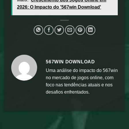
2026: O Impacto do '567win Download'
567WIN DOWNLOAD
Uma análise do impacto do 567win
no mercado de jogos online, com
foco nas tendências atuais e nos
desafios enfrentados.