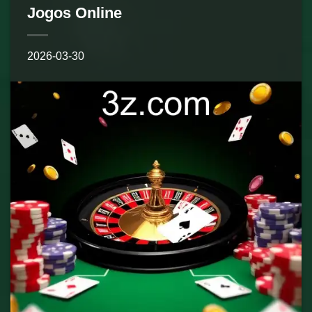
Jogos Online
2026-03-30